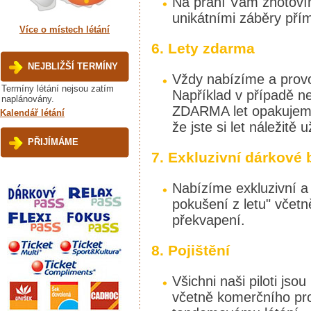
Na přání Vám zhotoví
unikátními záběry pří
Více o místech létání
6. Lety zdarma
NEJBLIŽŠÍ TERMÍNY
Vždy nabízíme a provo
Termíny létání nejsou zatím
Například v případě n
naplánovány.
ZDARMA let opakujeme
Kalendář létání
že jste si let náležitě už
PŘIJÍMÁME
7. Exkluzivní dárkové 
Nabízíme exkluzivní a 
pokušení z letu" včetn
překvapení.
8. Pojištění
Všichni naši piloti jso
včetně komerčního pro