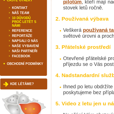
ČASTÉ OTÁZKY
pilotům
, kteří mají 
stovek letů ročně.
KONTAKT
NÁŠ TEAM
2. Používaná výbava
10 DŮVODŮ
PROČ LETĚT S
NÁMI
Veškerá
používaná t
REFERENCE
světové úrovni a proch
REPORTÁŽE
NAPSALI O NÁS
NAŠE VYBAVENÍ
3. Přátelské prostředí
NAŠI PARTNEŘI
FACEBOOK
Otevřené přátelské pr
příjezdu se o Vás post
OBCHODNÍ PODMÍNKY
4. Nadstandardní služ
KDE LÉTÁME?
Ihned po letu obdržít
poskytujeme bez přípl
5. Video z letu jen u n