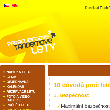
Download Flash P
NABÍDKA LETŮ
CENÍK
OBJEDNÁVKA
10 důvodů proč let
KALENDÁŘ
REZERVACE LETU
1. Bezpečnost
FOTO A VIDEO
GALERIE
PRŮBĚH LETU
Maximální bezpečnos