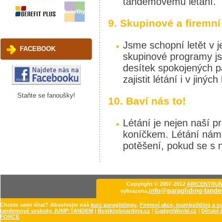
tandemovému létání.
9. Skupinové a firemní 
Jsme schopní letět v 
FACEBOOK
skupinové programy js
desítek spokojených p
zajistit létání i v jiných
Staňte se fanoušky!
10. Baví nás to!
Létání je nejen naší p
koníčkem. Létání nám 
potěšení, pokud se s n
Copyright © 2007-2012
AIRCENTRUM 
info@paragliding-tand
vyhrazena.
Chcete sami létat? Absolvujte náš
kurz paraglidingu
.
Firemní akce, teambuilding a 
tandemové seskoky JUMP-TANDEM
|
Bestkiteboarding.cz
|
GadgetWorld.cz
|
Dětské l
FORCE